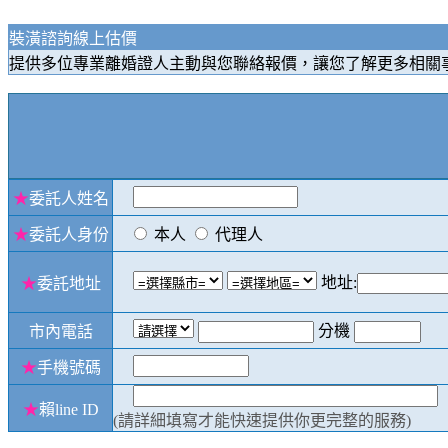
裝潢諮詢線上估價
提供多位專業離婚證人主動與您聯絡報價，讓您了解更多相關
★
委託人姓名
★
委託人身份
本人
代理人
地址:
★
委託地址
分機
市內電話
★
手機號碼
★
賴line ID
(請詳細填寫才能快速提供你更完整的服務)